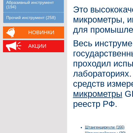
Абразивный инструмент
Это высококач
(194)
микрометры, ин
Прочий инструмент (258)
для промышле
НОВИНКИ
Весь инструме
АКЦИИ
государственн
проходил испы
лабораториях.
средств изме
микрометры
GR
реестр РФ.
Штангенциркули (166)