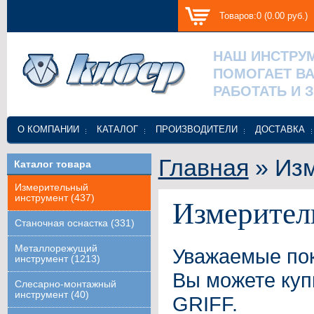
Товаров:0 (0.00 руб.)
НАШ ИНСТРУ
ПОМОГАЕТ В
РАБОТАТЬ И 
О КОМПАНИИ
КАТАЛОГ
ПРОИЗВОДИТЕЛИ
ДОСТАВКА
Главная
» Изм
Каталог товара
Измерительный
инструмент (437)
Измерител
Станочная оснастка (331)
Металлорежущий
Уважаемые пок
инструмент (1213)
Вы можете куп
Слесарно-монтажный
инструмент (40)
GRIFF.