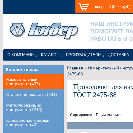
Товаров:0 (0.00 руб.)
НАШ ИНСТРУ
ПОМОГАЕТ В
РАБОТАТЬ И 
О КОМПАНИИ
КАТАЛОГ
ПРОИЗВОДИТЕЛИ
ДОСТАВКА
Главная
»
Измерительный инстр
Каталог товара
2475-88
Измерительный
инструмент (437)
Проволочки для из
ГОСТ 2475-88
Станочная оснастка (331)
Металлорежущий
инструмент (1213)
Сортировка:
Слесарно-монтажный
инструмент (40)