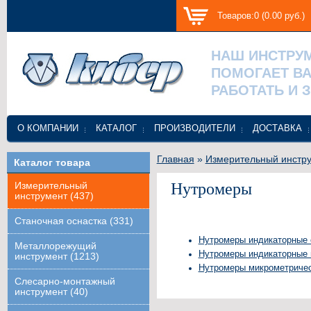
Товаров:0 (0.00 руб.)
НАШ ИНСТРУ
ПОМОГАЕТ В
РАБОТАТЬ И 
О КОМПАНИИ
КАТАЛОГ
ПРОИЗВОДИТЕЛИ
ДОСТАВКА
Главная
»
Измерительный инстр
Каталог товара
Нутромеры
Измерительный
инструмент (437)
Станочная оснастка (331)
Нутромеры индикаторные с
Металлорежущий
Нутромеры индикаторные ц
инструмент (1213)
Нутромеры микрометрическ
Слесарно-монтажный
инструмент (40)