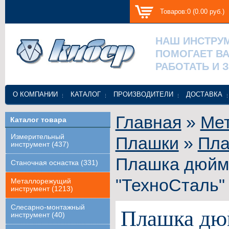
Товаров:0 (0.00 руб.)
НАШ ИНСТРУ
ПОМОГАЕТ В
РАБОТАТЬ И 
О КОМПАНИИ
КАТАЛОГ
ПРОИЗВОДИТЕЛИ
ДОСТАВКА
Главная
»
Ме
Каталог товара
Измерительный
Плашки
»
Пла
инструмент (437)
Плашка дюймо
Станочная оснастка (331)
"ТехноСталь"
Металлорежущий
инструмент (1213)
Слесарно-монтажный
Плашка дюй
инструмент (40)