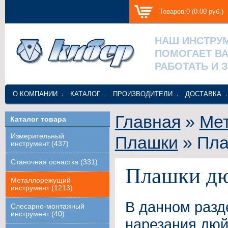
Товаров:0 (0.00 руб.)
НАШ ИНСТРУ
ПОМОГАЕТ В
РАБОТАТЬ И 
О КОМПАНИИ
КАТАЛОГ
ПРОИЗВОДИТЕЛИ
ДОСТАВКА
Главная
»
Ме
Каталог товара
Измерительный
Плашки
» Пла
инструмент (437)
Станочная оснастка (331)
Плашки д
Металлорежущий
инструмент (1213)
В данном раз
Слесарно-монтажный
инструмент (40)
нарезания дю