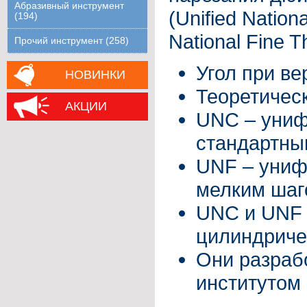
Абразивный инструмент
(Unified Nation
(194)
National Fine T
Прочий инструмент (258)
Угол при ве
НОВИНКИ
Теoретичес
АКЦИИ
UNC – униф
стандартны
UNF – униф
мелким шаг
UNC и UNF 
цилиндриче
Они разраб
институтом 