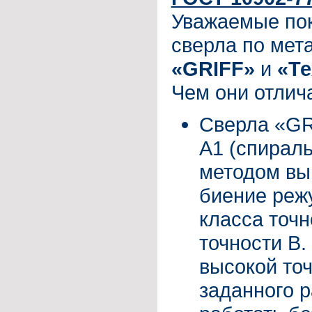
Уважаемые пок
сверла по мет
«GRIFF»
и
«Те
Чем они отлич
Сверла «GR
A1 (спирал
методом вы
биение реж
класса точн
точности B.
высокой то
заданного р