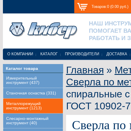
Товаров:0 (0.00 руб.)
НАШ ИНСТРУ
ПОМОГАЕТ В
РАБОТАТЬ И 
О КОМПАНИИ
КАТАЛОГ
ПРОИЗВОДИТЕЛИ
ДОСТАВКА
Главная
»
Ме
Каталог товара
Измерительный
Сверла по ме
инструмент (437)
спиральные с
Станочная оснастка (331)
ГОСТ 10902-
Металлорежущий
инструмент (1213)
Слесарно-монтажный
Сверла по 
инструмент (40)