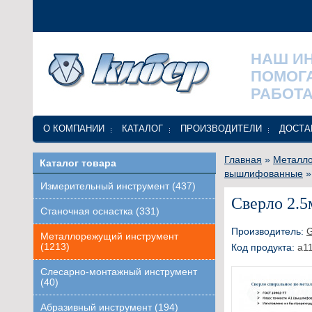
НАШ И
ПОМОГ
РАБОТА
О КОМПАНИИ
КАТАЛОГ
ПРОИЗВОДИТЕЛИ
ДОСТА
Главная
»
Металло
Каталог товара
вышлифованные
»
Измерительный инструмент (437)
Сверло 2.5
Станочная оснастка (331)
Производитель:
Металлорежущий инструмент
(1213)
Код продукта:
a11
Слесарно-монтажный инструмент
(40)
Абразивный инструмент (194)