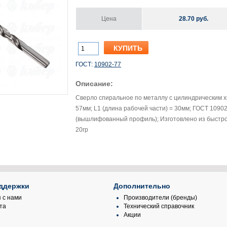
Цена
28.70 руб.
ГОСТ:
10902-77
Описание:
Сверло спиральное по металлу с цилиндрическим хв
57мм; L1 (длина рабочей части) = 30мм; ГОСТ 1090
(вышлифованный профиль); Изготовлено из быстроре
20гр
ддержки
Дополнительно
 с нами
Производители (бренды)
та
Технический справочник
Акции