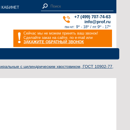
 КАБИНЕТ
+7 (499) 707-74-63
info@prof.ru
пн-чт: 9
- 18
/ пт:9
- 17
00
00
00
00
Сейчас мы не можем принять ваш звонок!
Сделайте заказ на сайте, по e-mail или
ЗАКАЖИТЕ ОБРАТНЫЙ ЗВОНОК
пиральные с цилиндрическим хвостовиком, ГОСТ 10902-77,