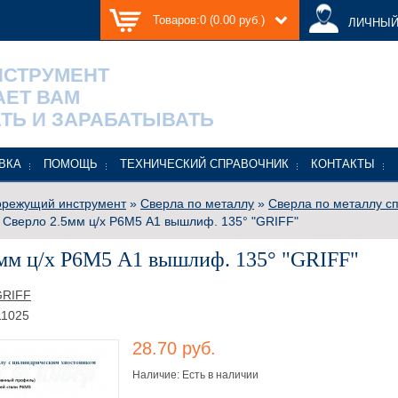
Товаров:0 (0.00 руб.)
ЛИЧНЫЙ
НСТРУМЕНТ
АЕТ ВАМ
ТЬ И ЗАРАБАТЫВАТЬ
ВКА
ПОМОЩЬ
ТЕХНИЧЕСКИЙ СПРАВОЧНИК
КОНТАКТЫ
режущий инструмент
»
Сверла по металлу
»
Сверла по металлу с
 Сверло 2.5мм ц/х Р6М5 А1 вышлиф. 135° "GRIFF"
мм ц/х Р6М5 А1 вышлиф. 135° "GRIFF"
GRIFF
1025
28.70 руб.
Наличие: Есть в наличии