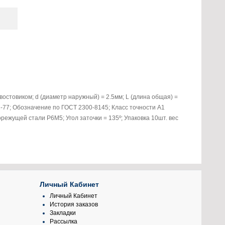
остовиком; d (диаметр наружный) = 2.5мм; L (длина общая) =
2-77; Обозначение по ГОСТ 2300-8145; Класс точности A1
жущей стали Р6М5; Угол заточки = 135º; Упаковка 10шт. вес
Личный Кабинет
Личный Кабинет
История заказов
Закладки
Рассылка