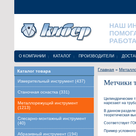
НАШ И
ПОМОГ
РАБОТА
О КОМПАНИИ
КАТАЛОГ
ПРОИЗВОДИТЕЛИ
ДОСТА
Главная
»
Металло
Каталог товара
Метчики т
Измерительный инструмент (437)
Станочная оснастка (331)
Цилиндрические т
Металлорежущий инструмент
нарезают на труба
(1213)
В данном разделе 
теоретическая вы
Слесарно-монтажный инструмент
(40)
Соответствует ГО
Пример условного 
Абразивный инструмент (194)