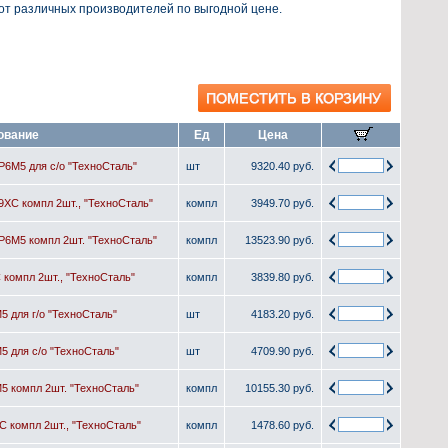
от различных производителей по выгодной цене.
ование
Ед
Цена
Р6М5 для с/о "ТехноСталь"
шт
9320.40 руб.
9ХС компл 2шт., "ТехноСталь"
компл
3949.70 руб.
 Р6М5 компл 2шт. "ТехноСталь"
компл
13523.90 руб.
 компл 2шт., "ТехноСталь"
компл
3839.80 руб.
5 для г/о "ТехноСталь"
шт
4183.20 руб.
5 для с/о "ТехноСталь"
шт
4709.90 руб.
5 компл 2шт. "ТехноСталь"
компл
10155.30 руб.
С компл 2шт., "ТехноСталь"
компл
1478.60 руб.