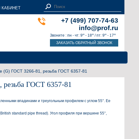
 КАБИНЕТ
+7 (499) 707-74-63
info@prof.ru
Звоните : пн - чт: 9
- 18
/ пт: 9
- 17
00
00
00
00
ЗАКАЗАТЬ ОБРАТНЫЙ ЗВОНОК
е (G) ГОСТ 3266-81, резьба ГОСТ 6357-81
, резьба ГОСТ 6357-81
ленными впадина­ми и треугольным профилем с углом 55°. Ее
tish standard pipe thread). Угол профиля при вершине 55°,