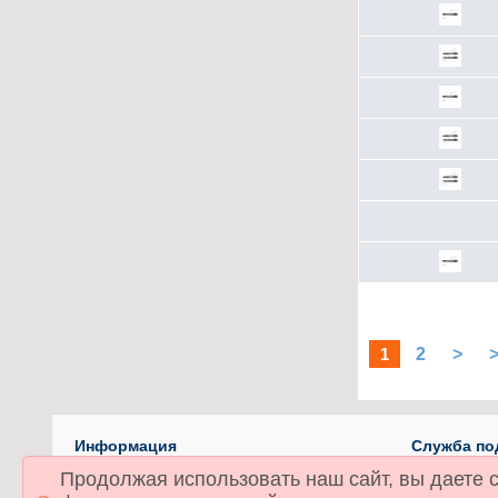
1
2
>
>
Информация
Служба по
О компании
Связаться
Продолжая использовать наш сайт, вы даете с
Доставка
Карта сай