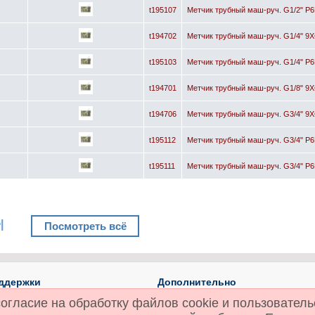
t195107
Метчик трубный маш-руч. G1/2" Р6
t194702
Метчик трубный маш-руч. G1/4" 9Х
t195103
Метчик трубный маш-руч. G1/4" Р6
t194701
Метчик трубный маш-руч. G1/8" 9Х
t194706
Метчик трубный маш-руч. G3/4" 9Х
t195112
Метчик трубный маш-руч. G3/4" Р6
t195111
Метчик трубный маш-руч. G3/4" Р6
|
Посмотреть всё
ддержки
Дополнительно
 с нами
Производители (бренды)
огласие на обработку файлов cookie и пользователь
та
Технический справочник