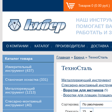
Товаров:0 (0.00 руб.)
НАШ ИНСТРУ
ПОМОГАЕТ В
РАБОТАТЬ И 
О КОМПАНИИ
КАТАЛОГ
ПРОИЗВОДИТЕЛИ
ДОСТАВКА
Главная
»
Бренд
» ТехноСталь
Каталог товара
ТехноСталь
Измерительный
инструмент (437)
Станочная оснастка (331)
Металлорежущий инструмент
Слесарно-монтажный инструм
Металлорежущий
Воротки для метчиков
-
(5)
инструмент (1213)
Воротки для плашек (плашко
-
Слесарно-монтажный
Сортировка:
инструмент (40)
Показать: