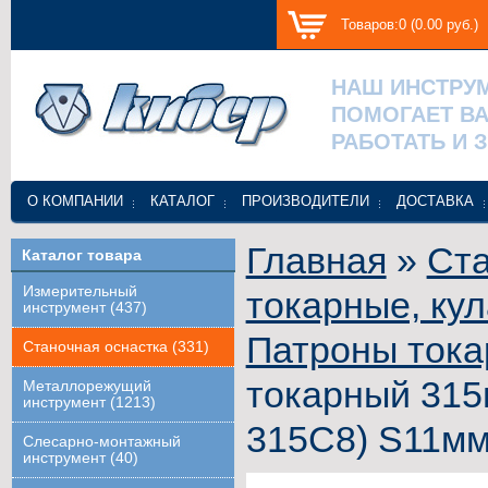
Товаров:0 (0.00 руб.)
НАШ ИНСТРУ
ПОМОГАЕТ В
РАБОТАТЬ И 
О КОМПАНИИ
КАТАЛОГ
ПРОИЗВОДИТЕЛИ
ДОСТАВКА
Главная
»
Ста
Каталог товара
Измерительный
токарные, ку
инструмент (437)
Патроны тока
Станочная оснастка (331)
токарный 315м
Металлорежущий
инструмент (1213)
315С8) S11мм
Слесарно-монтажный
инструмент (40)