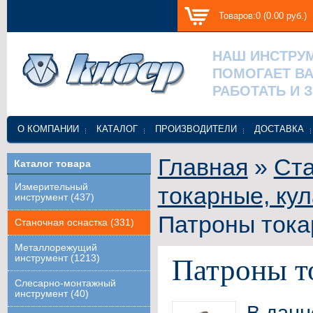
Товаров:0 (0.00 руб.)
НАШ ИНСТРУ
ПОМОГАЕТ В
РАБОТАТЬ И 
О КОМПАНИИ
КАТАЛОГ
ПРОИЗВОДИТЕЛИ
ДОСТАВКА
Главная
»
Ста
Каталог товара
Измерительный
токарные, ку
инструмент (437)
Патроны тока
Станочная оснастка (331)
Металлорежущий
инструмент (1213)
Патроны т
Слесарно-монтажный
инструмент (40)
В данн