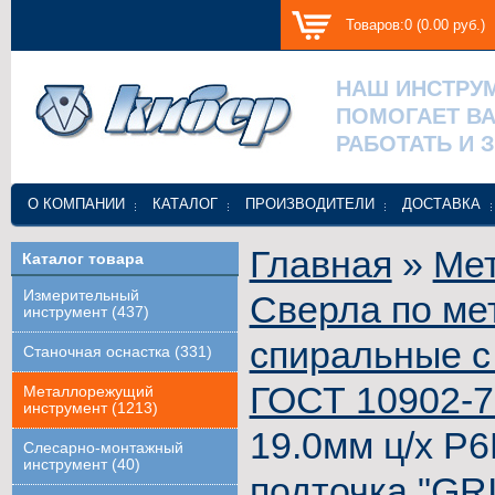
Товаров:0 (0.00 руб.)
НАШ ИНСТРУ
ПОМОГАЕТ В
РАБОТАТЬ И 
О КОМПАНИИ
КАТАЛОГ
ПРОИЗВОДИТЕЛИ
ДОСТАВКА
Главная
»
Ме
Каталог товара
Измерительный
Сверла по ме
инструмент (437)
спиральные с
Станочная оснастка (331)
ГОСТ 10902-
Металлорежущий
инструмент (1213)
19.0мм ц/х Р6
Слесарно-монтажный
инструмент (40)
подточка "GR