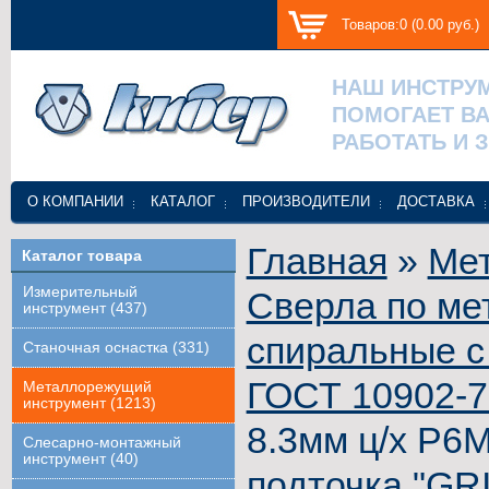
Товаров:0 (0.00 руб.)
НАШ ИНСТРУ
ПОМОГАЕТ В
РАБОТАТЬ И 
О КОМПАНИИ
КАТАЛОГ
ПРОИЗВОДИТЕЛИ
ДОСТАВКА
Главная
»
Ме
Каталог товара
Измерительный
Сверла по ме
инструмент (437)
спиральные с
Станочная оснастка (331)
ГОСТ 10902-
Металлорежущий
инструмент (1213)
8.3мм ц/х Р6М
Слесарно-монтажный
инструмент (40)
подточка "GR