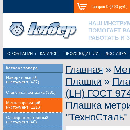
Товаров:0 (0.00 руб.)
НАШ ИНСТРУ
ПОМОГАЕТ В
РАБОТАТЬ И 
О КОМПАНИИ
КАТАЛОГ
ПРОИЗВОДИТЕЛИ
ДОСТАВКА
Главная
»
Ме
Каталог товара
Измерительный
Плашки
»
Пла
инструмент (437)
(LH) ГОСТ 97
Станочная оснастка (331)
Плашка метри
Металлорежущий
инструмент (1213)
"ТехноСталь"
Слесарно-монтажный
инструмент (40)