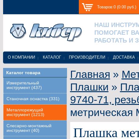
Товаров:0 (0.00 руб.)
НАШ ИНСТРУ
ПОМОГАЕТ В
РАБОТАТЬ И 
О КОМПАНИИ
КАТАЛОГ
ПРОИЗВОДИТЕЛИ
ДОСТАВКА
Главная
»
Ме
Каталог товара
Измерительный
Плашки
»
Пла
инструмент (437)
9740-71, рез
Станочная оснастка (331)
метрическая 
Металлорежущий
инструмент (1213)
Слесарно-монтажный
Плашка мет
инструмент (40)