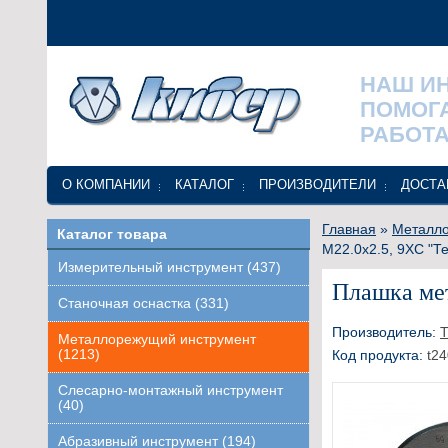
НАШ И
ПОМОГ
РАБОТА
О КОМПАНИИ
КАТАЛОГ
ПРОИЗВОДИТЕЛИ
ДОСТА
Главная
»
Металло
Каталог товара
М22.0х2.5, 9ХС "Т
Измерительный инструмент (437)
Плашка мет
Станочная оснастка (331)
Производитель:
Т
Металлорежущий инструмент
(1213)
Код продукта:
t24
Слесарно-монтажный инструмент
(40)
Абразивный инструмент (194)