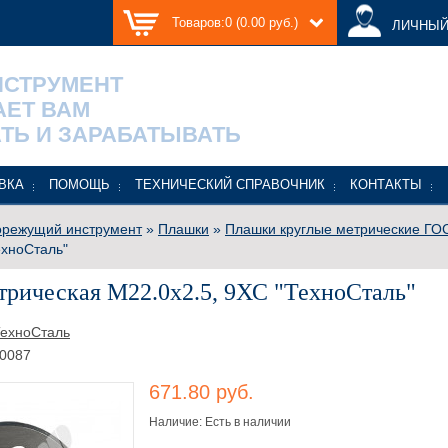
Товаров:0 (0.00 руб.)
ЛИЧНЫЙ
НСТРУМЕНТ
АЕТ ВАМ
ТЬ И ЗАРАБАТЫВАТЬ
ВКА
ПОМОЩЬ
ТЕХНИЧЕСКИЙ СПРАВОЧНИК
КОНТАКТЫ
режущий инструмент
»
Плашки
»
Плашки круглые метрические ГОС
ехноСталь"
рическая М22.0х2.5, 9ХС "ТехноСталь"
ехноСталь
0087
671.80 руб.
Наличие: Есть в наличии