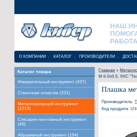
НАШ И
ПОМОГ
РАБОТА
О КОМПАНИИ
КАТАЛОГ
ПРОИЗВОДИТЕЛИ
ДОСТА
Главная
»
Металло
Каталог товара
М 6.0х0.5, 9ХС "Т
Измерительный инструмент (437)
Плашка мет
Станочная оснастка (331)
Производитель:
Т
Металлорежущий инструмент
(1213)
Код продукта:
t24
Слесарно-монтажный инструмент
(40)
Абразивный инструмент (194)