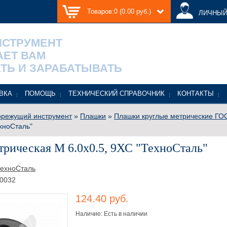
Товаров:0 (0.00 руб.)
ЛИЧНЫЙ
НСТРУМЕНТ
АЕТ ВАМ
ТЬ И ЗАРАБАТЫВАТЬ
ВКА
ПОМОЩЬ
ТЕХНИЧЕСКИЙ СПРАВОЧНИК
КОНТАКТЫ
режущий инструмент
»
Плашки
»
Плашки круглые метрические ГОС
ехноСталь"
рическая М 6.0х0.5, 9ХС "ТехноСталь"
ехноСталь
0032
124.40 руб.
Наличие: Есть в наличии