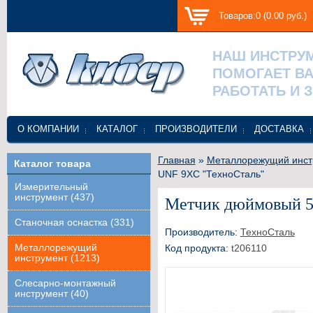
Товаров:0 (0.00 руб.)
НАШ ИНСТРУ
ПОМОГАЕТ В
РАБОТАТЬ И 
О КОМПАНИИ
КАТАЛОГ
ПРОИЗВОДИТЕЛИ
ДОСТАВКА
Главная
»
Металлорежущий инст
Каталог товара
UNF 9ХС "ТехноСталь"
Измерительный
инструмент (437)
Метчик дюймовый 5
Станочная оснастка (331)
Производитель:
ТехноСталь
Металлорежущий
Код продукта:
t206110
инструмент (1213)
Слесарно-монтажный
инструмент (40)