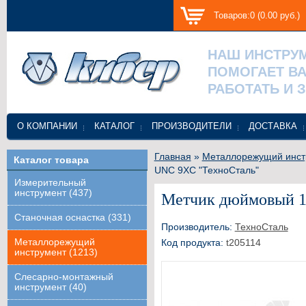
Товаров:0 (0.00 руб.)
НАШ ИНСТРУ
ПОМОГАЕТ В
РАБОТАТЬ И 
О КОМПАНИИ
КАТАЛОГ
ПРОИЗВОДИТЕЛИ
ДОСТАВКА
Главная
»
Металлорежущий инст
Каталог товара
UNC 9ХС "ТехноСталь"
Измерительный
инструмент (437)
Метчик дюймовый 1
Станочная оснастка (331)
Производитель:
ТехноСталь
Металлорежущий
Код продукта:
t205114
инструмент (1213)
Слесарно-монтажный
инструмент (40)