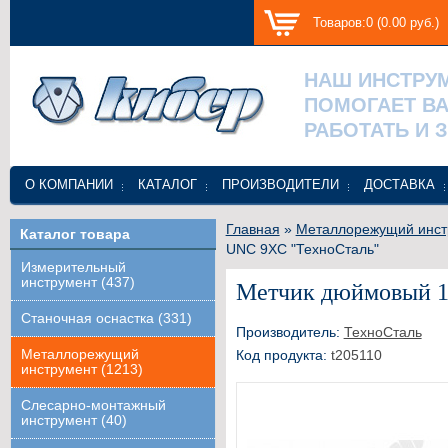
Товаров:0 (0.00 руб.)
НАШ ИНСТРУ
ПОМОГАЕТ В
РАБОТАТЬ И 
О КОМПАНИИ
КАТАЛОГ
ПРОИЗВОДИТЕЛИ
ДОСТАВКА
Главная
»
Металлорежущий инст
Каталог товара
UNC 9ХС "ТехноСталь"
Измерительный
инструмент (437)
Метчик дюймовый 1
Станочная оснастка (331)
Производитель:
ТехноСталь
Металлорежущий
Код продукта:
t205110
инструмент (1213)
Слесарно-монтажный
инструмент (40)