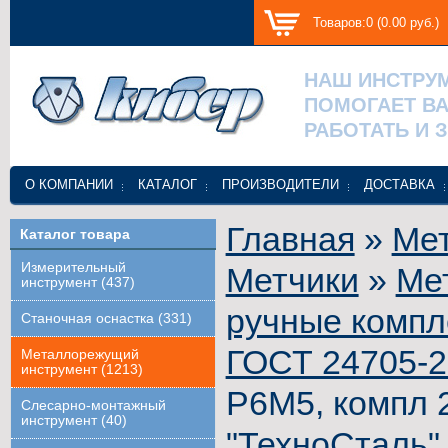
Товаров:0 (0.00 руб.)
НАШ ИНСТРУ
ПОМОГАЕТ В
РАБОТАТЬ И 
О КОМПАНИИ
КАТАЛОГ
ПРОИЗВОДИТЕЛИ
ДОСТАВКА
Главная
»
Ме
Каталог товара
Измерительный
Метчики
»
Ме
инструмент (437)
ручные компл
Станочная оснастка (331)
ГОСТ 24705-2
Металлорежущий
инструмент (1213)
Р6М5, компл 2
Слесарно-монтажный
инструмент (40)
"ТехноСталь"