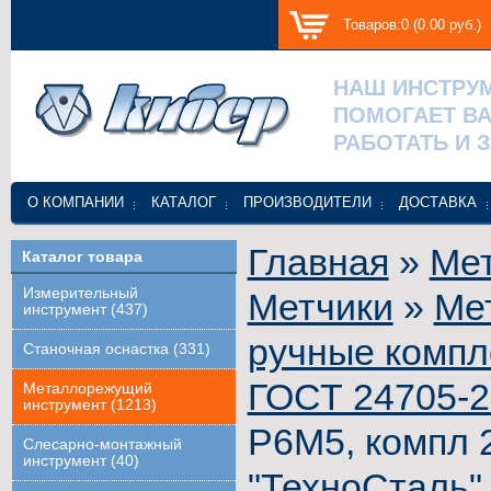
Товаров:0 (0.00 руб.)
НАШ ИНСТРУ
ПОМОГАЕТ В
РАБОТАТЬ И 
О КОМПАНИИ
КАТАЛОГ
ПРОИЗВОДИТЕЛИ
ДОСТАВКА
Главная
»
Ме
Каталог товара
Измерительный
Метчики
»
Ме
инструмент (437)
ручные компл
Станочная оснастка (331)
ГОСТ 24705-2
Металлорежущий
инструмент (1213)
Р6М5, компл 2
Слесарно-монтажный
инструмент (40)
"ТехноСталь"