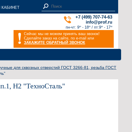
 КАБИНЕТ
+7 (499) 707-74-63
info@prof.ru
пн-чт: 9
- 18
/ пт:9
- 17
00
00
00
00
Сейчас мы не можем принять ваш звонок!
Сделайте заказ на сайте, по e-mail или
ЗАКАЖИТЕ ОБРАТНЫЙ ЗВОНОК
учные для сквозных отверстий ГОСТ 3266-81, резьба ГОСТ
ль"
п.1, H2 "ТехноСталь"