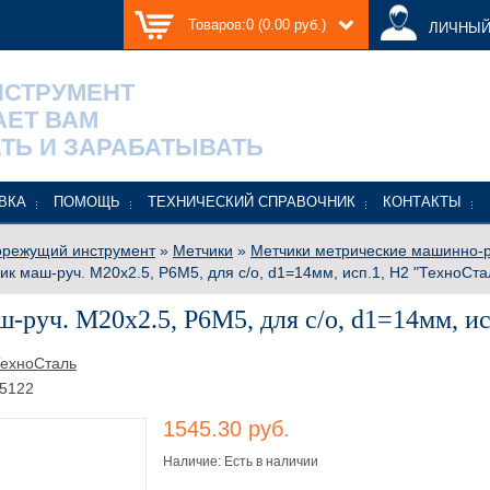
Товаров:0 (0.00 руб.)
ЛИЧНЫЙ
НСТРУМЕНТ
АЕТ ВАМ
ТЬ И ЗАРАБАТЫВАТЬ
ВКА
ПОМОЩЬ
ТЕХНИЧЕСКИЙ СПРАВОЧНИК
КОНТАКТЫ
режущий инструмент
»
Метчики
»
Метчики метрические машинно-р
ик маш-руч. М20х2.5, Р6М5, для с/о, d1=14мм, исп.1, H2 "ТехноСта
-руч. М20х2.5, Р6М5, для с/о, d1=14мм, ис
ехноСталь
5122
1545.30 руб.
Наличие: Есть в наличии