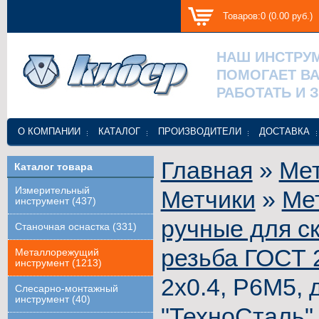
Товаров:0 (0.00 руб.)
НАШ ИНСТРУ
ПОМОГАЕТ В
РАБОТАТЬ И 
О КОМПАНИИ
КАТАЛОГ
ПРОИЗВОДИТЕЛИ
ДОСТАВКА
Главная
»
Ме
Каталог товара
Измерительный
Метчики
»
Ме
инструмент (437)
ручные для с
Станочная оснастка (331)
резьба ГОСТ 
Металлорежущий
инструмент (1213)
2х0.4, Р6М5, д
Слесарно-монтажный
инструмент (40)
"ТехноСталь"