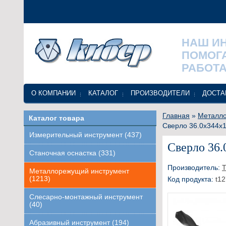
НАШ И
ПОМОГ
РАБОТА
О КОМПАНИИ
КАТАЛОГ
ПРОИЗВОДИТЕЛИ
ДОСТА
Главная
»
Металло
Каталог товара
Сверло 36.0x344x1
Измерительный инструмент (437)
Сверло 36.
Станочная оснастка (331)
Производитель:
Т
Металлорежущий инструмент
(1213)
Код продукта:
t12
Слесарно-монтажный инструмент
(40)
Абразивный инструмент (194)