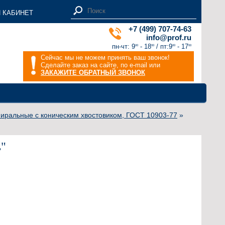
 КАБИНЕТ
+7 (499) 707-74-63
info@prof.ru
пн-чт: 9
- 18
/ пт:9
- 17
00
00
00
00
Сейчас мы не можем принять ваш звонок!
Сделайте заказ на сайте, по e-mail или
ЗАКАЖИТЕ ОБРАТНЫЙ ЗВОНОК
пиральные с коническим хвостовиком, ГОСТ 10903-77
»
ь"