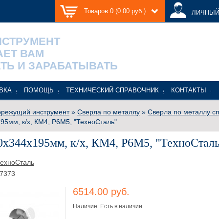
Товаров:0 (0.00 руб.)
ЛИЧНЫЙ
НСТРУМЕНТ
АЕТ ВАМ
ТЬ И ЗАРАБАТЫВАТЬ
ВКА
ПОМОЩЬ
ТЕХНИЧЕСКИЙ СПРАВОЧНИК
КОНТАКТЫ
режущий инструмент
»
Сверла по металлу
»
Сверла по металлу с
95мм, к/х, КМ4, Р6М5, "ТехноСталь"
0x344x195мм, к/х, КМ4, Р6М5, "ТехноСтал
ехноСталь
7373
6514.00 руб.
Наличие: Есть в наличии