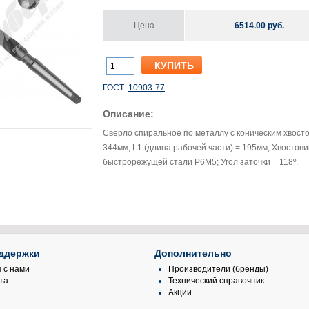
Цена
6514.00 руб.
ГОСТ:
10903-77
Описание:
Сверло спиральное по металлу с коническим хвосто
344мм; L1 (длина рабочей части) = 195мм; Хвостови
быстрорежущей стали Р6М5; Угол заточки = 118º.
ддержки
Дополнительно
 с нами
Производители (бренды)
та
Технический справочник
Акции