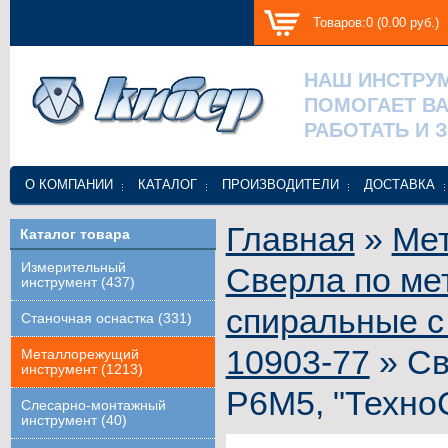
Товаров:0 (0.00 руб.)
НАШ ИНСТРУ
ПОМОГАЕТ В
РАБОТАТЬ И 
О КОМПАНИИ
КАТАЛОГ
ПРОИЗВОДИТЕЛИ
ДОСТАВКА
Главная
»
Ме
Каталог товара
Измерительный
Сверла по ме
инструмент (437)
спиральные с
Станочная оснастка (331)
10903-77
» Св
Металлорежущий
инструмент (1213)
Р6М5, "Техно
Слесарно-монтажный
инструмент (40)