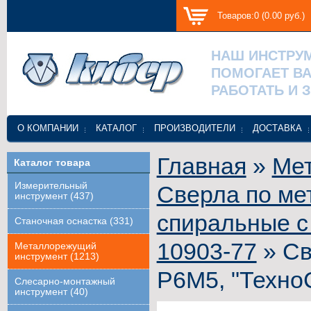
Товаров:0 (0.00 руб.)
НАШ ИНСТРУ
ПОМОГАЕТ В
РАБОТАТЬ И 
О КОМПАНИИ
КАТАЛОГ
ПРОИЗВОДИТЕЛИ
ДОСТАВКА
Главная
»
Ме
Каталог товара
Измерительный
Сверла по ме
инструмент (437)
спиральные с
Станочная оснастка (331)
10903-77
» Св
Металлорежущий
инструмент (1213)
Р6М5, "Техно
Слесарно-монтажный
инструмент (40)