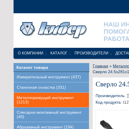
НАШ И
ПОМОГ
РАБОТА
О КОМПАНИИ
КАТАЛОГ
ПРОИЗВОДИТЕЛИ
ДОСТА
Главная
»
Металло
Каталог товара
Сверло 24.5x281x1
Измерительный инструмент (437)
Сверло 24.
Станочная оснастка (331)
Производитель:
Т
Металлорежущий инструмент
(1213)
Код продукта:
t12
Слесарно-монтажный инструмент
(40)
Абразивный инструмент (194)