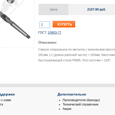
Цена
2107.90 руб.
ГОСТ:
10903-77
Описание:
Сверло спиральное по металлу с коническим хвосто
281мм; L1 (длина рабочей части) = 160мм; Хвостови
быстрорежущей стали Р6М5; Угол заточки = 118º.
ддержки
Дополнительно
 с нами
Производители (бренды)
та
Технический справочник
Акции