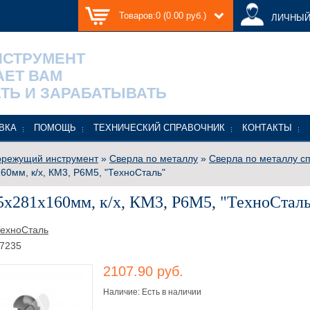
Товаров:0 (0.00 руб.)
ЛИЧНЫЙ
НСТРУМЕНТ
АЕТ ВАМ
ТЬ И ЗАРАБАТЫВАТЬ
ВКА
ПОМОЩЬ
ТЕХНИЧЕСКИЙ СПРАВОЧНИК
КОНТАКТЫ
режущий инструмент
»
Сверла по металлу
»
Сверла по металлу с
60мм, к/х, КМ3, Р6М5, "ТехноСталь"
5x281x160мм, к/х, КМ3, Р6М5, "ТехноСтал
ехноСталь
7235
2107.90 руб.
Наличие: Есть в наличии