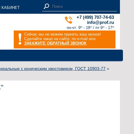
 КАБИНЕТ
+7 (499) 707-74-63
info@prof.ru
пн-чт: 9
- 18
/ пт:9
- 17
00
00
00
00
Сейчас мы не можем принять ваш звонок!
Сделайте заказ на сайте, по e-mail или
ЗАКАЖИТЕ ОБРАТНЫЙ ЗВОНОК
пиральные с коническим хвостовиком, ГОСТ 10903-77
»
ь"