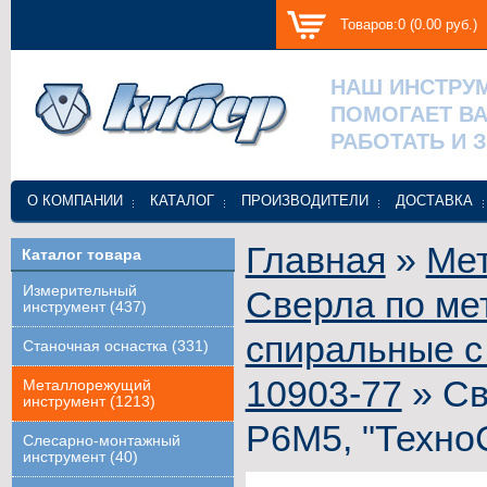
Товаров:0 (0.00 руб.)
НАШ ИНСТРУ
ПОМОГАЕТ В
РАБОТАТЬ И 
О КОМПАНИИ
КАТАЛОГ
ПРОИЗВОДИТЕЛИ
ДОСТАВКА
Главная
»
Ме
Каталог товара
Измерительный
Сверла по ме
инструмент (437)
спиральные с
Станочная оснастка (331)
10903-77
» Св
Металлорежущий
инструмент (1213)
Р6М5, "Техно
Слесарно-монтажный
инструмент (40)