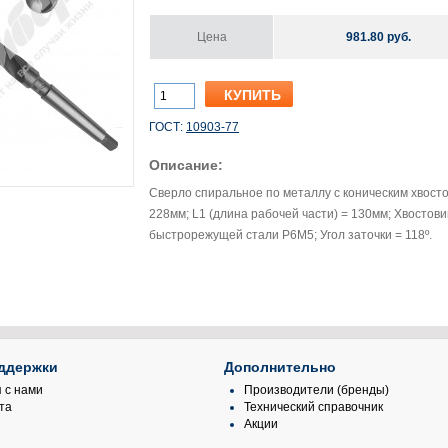
Цена
981.80 руб.
ГОСТ:
10903-77
Описание:
Сверло спиральное по металлу с коническим хвосто
228мм; L1 (длина рабочей части) = 130мм; Хвостови
быстрорежущей стали Р6М5; Угол заточки = 118º.
ддержки
Дополнительно
 с нами
Производители (бренды)
та
Технический справочник
Акции