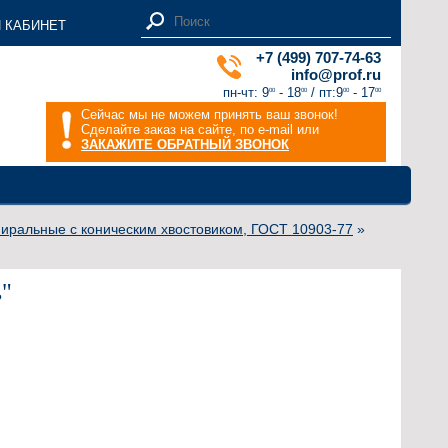
 КАБИНЕТ
+7 (499) 707-74-63
info@prof.ru
пн-чт: 9
- 18
/ пт:9
- 17
00
00
00
00
Сейчас мы не можем принять ваш звонок!
Сделайте заказ на сайте, по e-mail или
ЗАКАЖИТЕ ОБРАТНЫЙ ЗВОНОК
пиральные с коническим хвостовиком, ГОСТ 10903-77
»
ь"