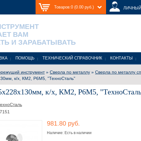
Товаров:0 (0.00 руб.)
ЛИЧНЫЙ
НСТРУМЕНТ
АЕТ ВАМ
ТЬ И ЗАРАБАТЫВАТЬ
ВКА
ПОМОЩЬ
ТЕХНИЧЕСКИЙ СПРАВОЧНИК
КОНТАКТЫ
режущий инструмент
»
Сверла по металлу
»
Сверла по металлу с
30мм, к/х, КМ2, Р6М5, "ТехноСталь"
5x228x130мм, к/х, КМ2, Р6М5, "ТехноСтал
ехноСталь
7151
981.80 руб.
Наличие: Есть в наличии