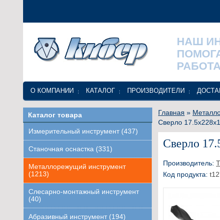
НАШ И
ПОМОГ
РАБОТА
О КОМПАНИИ
КАТАЛОГ
ПРОИЗВОДИТЕЛИ
ДОСТА
Главная
»
Металло
Каталог товара
Сверло 17.5x228x1
Измерительный инструмент (437)
Сверло 17.
Станочная оснастка (331)
Производитель:
Т
Металлорежущий инструмент
(1213)
Код продукта:
t12
Слесарно-монтажный инструмент
(40)
Абразивный инструмент (194)