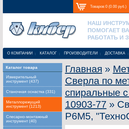
Товаров:0 (0.00 руб.)
НАШ ИНСТРУ
ПОМОГАЕТ В
РАБОТАТЬ И 
О КОМПАНИИ
КАТАЛОГ
ПРОИЗВОДИТЕЛИ
ДОСТАВКА
Главная
»
Ме
Каталог товара
Измерительный
Сверла по ме
инструмент (437)
спиральные с
Станочная оснастка (331)
10903-77
» Св
Металлорежущий
инструмент (1213)
Р6М5, "Техно
Слесарно-монтажный
инструмент (40)