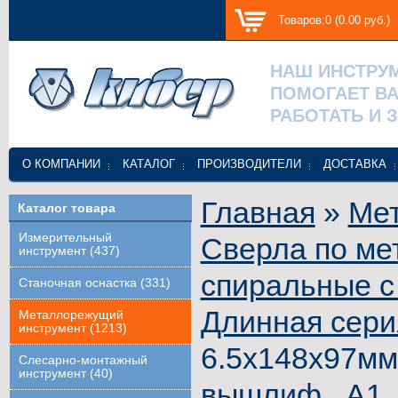
Товаров:0 (0.00 руб.)
НАШ ИНСТРУ
ПОМОГАЕТ В
РАБОТАТЬ И 
О КОМПАНИИ
КАТАЛОГ
ПРОИЗВОДИТЕЛИ
ДОСТАВКА
Главная
»
Ме
Каталог товара
Измерительный
Сверла по ме
инструмент (437)
спиральные с
Станочная оснастка (331)
Длинная сери
Металлорежущий
инструмент (1213)
6.5x148x97мм,
Слесарно-монтажный
инструмент (40)
вышлиф., А1,