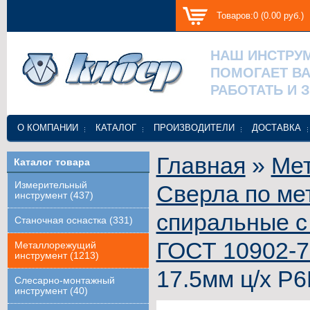
Товаров:0 (0.00 руб.)
НАШ ИНСТРУ
ПОМОГАЕТ В
РАБОТАТЬ И 
О КОМПАНИИ
КАТАЛОГ
ПРОИЗВОДИТЕЛИ
ДОСТАВКА
Главная
»
Ме
Каталог товара
Измерительный
Сверла по ме
инструмент (437)
спиральные с
Станочная оснастка (331)
ГОСТ 10902-7
Металлорежущий
инструмент (1213)
17.5мм ц/х Р6
Слесарно-монтажный
инструмент (40)