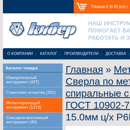
Товаров:0 (0.00 руб.)
НАШ ИНСТРУ
ПОМОГАЕТ В
РАБОТАТЬ И 
О КОМПАНИИ
КАТАЛОГ
ПРОИЗВОДИТЕЛИ
ДОСТАВКА
Главная
»
Ме
Каталог товара
Измерительный
Сверла по ме
инструмент (437)
спиральные с
Станочная оснастка (331)
ГОСТ 10902-7
Металлорежущий
инструмент (1213)
15.0мм ц/х Р6
Слесарно-монтажный
инструмент (40)