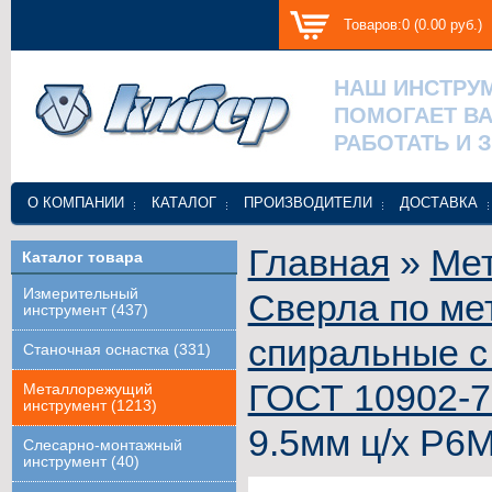
Товаров:0 (0.00 руб.)
НАШ ИНСТРУ
ПОМОГАЕТ В
РАБОТАТЬ И 
О КОМПАНИИ
КАТАЛОГ
ПРОИЗВОДИТЕЛИ
ДОСТАВКА
Главная
»
Ме
Каталог товара
Измерительный
Сверла по ме
инструмент (437)
спиральные с
Станочная оснастка (331)
ГОСТ 10902-7
Металлорежущий
инструмент (1213)
9.5мм ц/х Р6М
Слесарно-монтажный
инструмент (40)