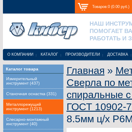
Товаров:0 (0.00 руб.)
НАШ ИНСТРУ
ПОМОГАЕТ В
РАБОТАТЬ И 
О КОМПАНИИ
КАТАЛОГ
ПРОИЗВОДИТЕЛИ
ДОСТАВКА
Главная
»
Ме
Каталог товара
Измерительный
Сверла по ме
инструмент (437)
спиральные с
Станочная оснастка (331)
ГОСТ 10902-7
Металлорежущий
инструмент (1213)
8.5мм ц/х Р6М
Слесарно-монтажный
инструмент (40)