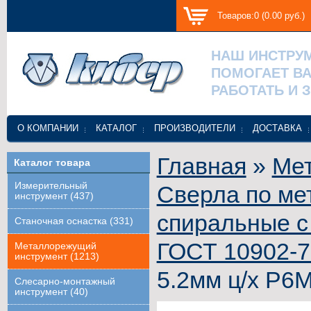
Товаров:0 (0.00 руб.)
НАШ ИНСТРУ
ПОМОГАЕТ В
РАБОТАТЬ И 
О КОМПАНИИ
КАТАЛОГ
ПРОИЗВОДИТЕЛИ
ДОСТАВКА
Главная
»
Ме
Каталог товара
Измерительный
Сверла по ме
инструмент (437)
спиральные с
Станочная оснастка (331)
ГОСТ 10902-7
Металлорежущий
инструмент (1213)
5.2мм ц/х Р6М
Слесарно-монтажный
инструмент (40)