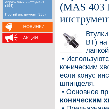
Абразивный инструмент
(MAS 403 
(194)
Прочий инструмент (258)
инструмент
НОВИНКИ
Втулки
АКЦИИ
BT) на
лапкой
•
Используютс
коническим хв
если конус ин
шпинделя.
•
Основное п
коническим х
•
Предназначе