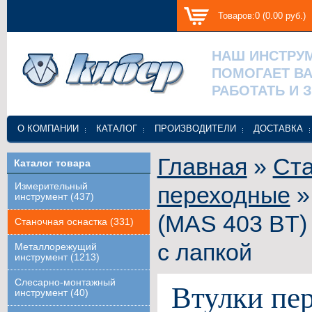
Товаров:0 (0.00 руб.)
НАШ ИНСТРУ
ПОМОГАЕТ В
РАБОТАТЬ И 
О КОМПАНИИ
КАТАЛОГ
ПРОИЗВОДИТЕЛИ
ДОСТАВКА
Главная
»
Ста
Каталог товара
Измерительный
переходные
»
инструмент (437)
(MAS 403 BT)
Станочная оснастка (331)
с лапкой
Металлорежущий
инструмент (1213)
Слесарно-монтажный
Втулки пер
инструмент (40)