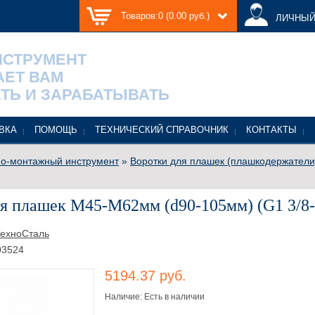
Товаров:0 (0.00 руб.)
ЛИЧНЫЙ
НСТРУМЕНТ
АЕТ ВАМ
ТЬ И ЗАРАБАТЫВАТЬ
ВКА
ПОМОЩЬ
ТЕХНИЧЕСКИЙ СПРАВОЧНИК
КОНТАКТЫ
о-монтажный инструмент
»
Воротки для плашек (плашкодержатели
я плашек М45-М62мм (d90-105мм) (G1 3/8
ехноСталь
03524
5194.37 руб.
Наличие: Есть в наличии