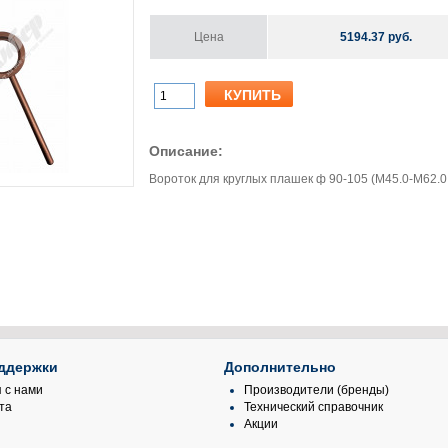
Цена
5194.37 руб.
Описание:
Вороток для круглых плашек ф 90-105 (М45.0-М62.0
ддержки
Дополнительно
 с нами
Производители (бренды)
та
Технический справочник
Акции