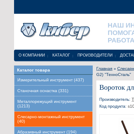
НАШ И
ПОМОГ
РАБОТА
О КОМПАНИИ
КАТАЛОГ
ПРОИЗВОДИТЕЛИ
ДОСТА
Главная
»
Слесарн
Каталог товара
G2) "ТехноСталь"
Измерительный инструмент (437)
Вороток дл
Станочная оснастка (331)
Производитель:
Т
Металлорежущий инструмент
(1213)
Код продукта:
s1
Слесарно-монтажный инструмент
(40)
Абразивный инструмент (194)