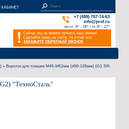
 КАБИНЕТ
+7 (499) 707-74-63
info@prof.ru
пн-чт: 9
- 18
/ пт:9
- 17
00
00
00
00
Сейчас мы не можем принять ваш звонок!
Сделайте заказ на сайте, по e-mail или
ЗАКАЖИТЕ ОБРАТНЫЙ ЗВОНОК
)
» Вороток для плашек М45-М62мм (d90-105мм) (G1 3/8-
-G2) "ТехноСталь"