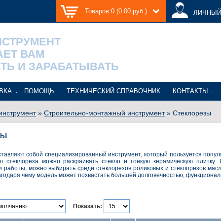
Товаров:0 (0.00 руб.)
ЛИЧНЫЙ
НСТРУМЕНТ
АЕТ ВАМ
ТЬ И ЗАРАБАТЫВАТЬ
ВКА
ПОМОЩЬ
ТЕХНИЧЕСКИЙ СПРАВОЧНИК
КОНТАКТЫ
инструмент
»
Строительно-монтажный инструмент
» Стеклорезы
зы
тавляют собой специализированный инструмент, который пользуется попул
ю стеклореза можно раскраивать стекло и тонкую керамическую плитку. 
и работы, можно выбирать среди стеклорезов роликовых и стеклорезов ма
лагодаря чему модель может похвастать большей долговечностью, функционал
Показать: