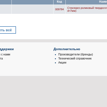
Код
Наим
Стеклорез роликовый твердоспл
009784
d=7мм)
ть всё
ддержки
Дополнительно
 с нами
Производители (бренды)
та
Технический справочник
Акции