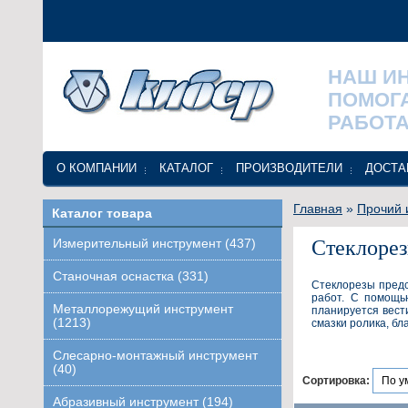
НАШ И
ПОМОГ
РАБОТА
О КОМПАНИИ
КАТАЛОГ
ПРОИЗВОДИТЕЛИ
ДОСТА
Главная
»
Прочий 
Каталог товара
Стеклоре
Измерительный инструмент (437)
Станочная оснастка (331)
Стеклорезы предс
работ. С помощь
Металлорежущий инструмент
планируется вест
(1213)
смазки ролика, б
Слесарно-монтажный инструмент
(40)
Сортировка:
Абразивный инструмент (194)