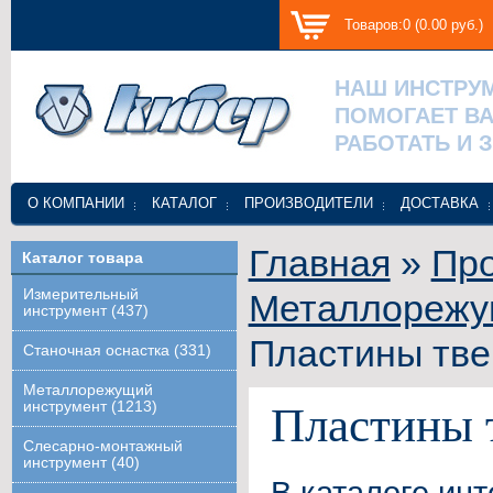
Товаров:0 (0.00 руб.)
НАШ ИНСТРУ
ПОМОГАЕТ В
РАБОТАТЬ И 
О КОМПАНИИ
КАТАЛОГ
ПРОИЗВОДИТЕЛИ
ДОСТАВКА
Главная
»
Про
Каталог товара
Измерительный
Металлорежу
инструмент (437)
Пластины тв
Станочная оснастка (331)
Металлорежущий
инструмент (1213)
Пластины 
Слесарно-монтажный
инструмент (40)
В каталоге ин