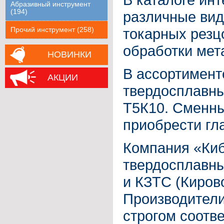
Абразивный инструмент
(194)
различные вид
токарных резц
Прочий инструмент (258)
обработки мет
НОВИНКИ
В ассортимент
АКЦИИ
твердосплавны
Т5К10. Сменн
приобрести гл
Компания «Киб
твердосплавны
и КЗТС (Кирово
Производители
строгом соотв