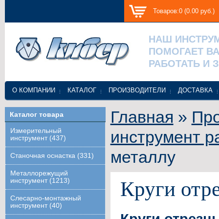
Товаров:0 (0.00 руб.)
НАШ ИНСТРУ
ПОМОГАЕТ В
РАБОТАТЬ И 
О КОМПАНИИ
КАТАЛОГ
ПРОИЗВОДИТЕЛИ
ДОСТАВКА
Главная
»
Про
Каталог товара
Измерительный
инструмент р
инструмент (437)
металлу
Станочная оснастка (331)
Металлорежущий
инструмент (1213)
Круги отр
Слесарно-монтажный
инструмент (40)
Круги отрезн