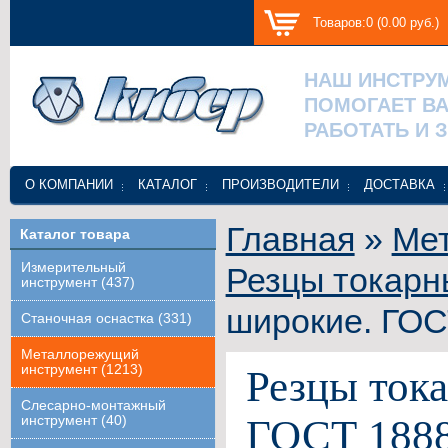
Товаров:0 (0.00 руб.)
НАШ ИНСТРУ
ПОМОГАЕТ В
РАБОТАТЬ И 
О КОМПАНИИ
КАТАЛОГ
ПРОИЗВОДИТЕЛИ
ДОСТАВКА
Главная
»
Ме
Каталог товара
Измерительный
Резцы токарн
инструмент (437)
широкие. ГОС
Станочная оснастка (331)
Металлорежущий
инструмент (1213)
Резцы ток
Слесарно-монтажный
ГОСТ 1888
инструмент (40)