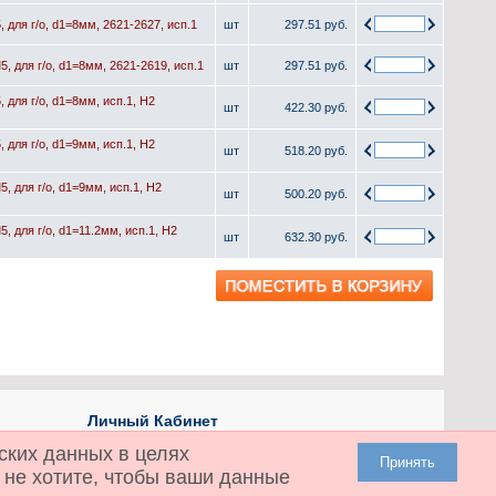
 для г/о, d1=8мм, 2621-2627, исп.1
шт
297.51 руб.
, для г/о, d1=8мм, 2621-2619, исп.1
шт
297.51 руб.
 для г/о, d1=8мм, исп.1, H2
шт
422.30 руб.
 для г/о, d1=9мм, исп.1, H2
шт
518.20 руб.
, для г/о, d1=9мм, исп.1, H2
шт
500.20 руб.
 для г/о, d1=11.2мм, исп.1, H2
шт
632.30 руб.
Личный Кабинет
Личный Кабинет
ских данных в целях
Принять
История заказов
 не хотите, чтобы ваши данные
Закладки