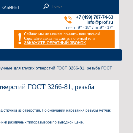
 КАБИНЕТ
+7 (499) 707-74-63
info@prof.ru
пн-чт: 9
- 18
/ пт:9
- 17
00
00
00
00
Сейчас мы не можем принять ваш звонок!
Сделайте заказ на сайте, по e-mail или
ЗАКАЖИТЕ ОБРАТНЫЙ ЗВОНОК
учные для глухих отверстий ГОСТ 3266-81, резьба ГОСТ
верстий ГОСТ 3266-81, резьба
д стружки из отверстия. По окончании нарезания резьбы метчик
чики различных типоразмеров по выгодной цене.