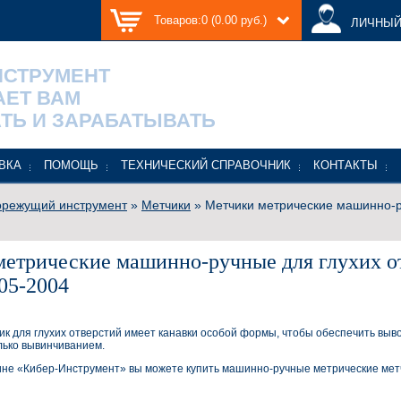
Товаров:0 (0.00 руб.)
ЛИЧНЫЙ
НСТРУМЕНТ
АЕТ ВАМ
ТЬ И ЗАРАБАТЫВАТЬ
ВКА
ПОМОЩЬ
ТЕХНИЧЕСКИЙ СПРАВОЧНИК
КОНТАКТЫ
режущий инструмент
»
Метчики
» Метчики метрические машинно-р
етрические машинно-ручные для глухих от
05-2004
к для глухих отверстий имеет канавки особой формы, чтобы обеспечить выво
лько вывинчиванием.
ине «Кибер-Инструмент» вы можете купить машинно-ручные метрические мет