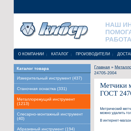
НАШ И
ПОМОГ
РАБОТА
О КОМПАНИИ
КАТАЛОГ
ПРОИЗВОДИТЕЛИ
ДОСТА
Главная
»
Металло
Каталог товара
24705-2004
Измерительный инструмент (437)
Метчики м
Станочная оснастка (331)
ГОСТ 247
Металлорежущий инструмент
(1213)
Метрический метчи
можно удалить то
Слесарно-монтажный инструмент
(40)
В интернет-магаз
Абразивный инструмент (194)