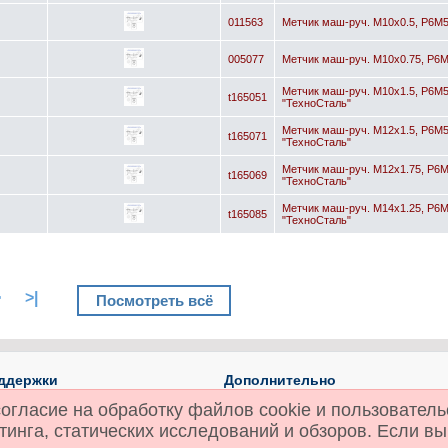
011563
Метчик маш-руч. М10х0.5, Р6М5,
005077
Метчик маш-руч. М10х0.75, Р6М5
Метчик маш-руч. М10х1.5, Р6М5,
t165051
"ТехноСталь"
Метчик маш-руч. М12х1.5, Р6М5,
t165071
"ТехноСталь"
Метчик маш-руч. М12х1.75, Р6М5
t165069
"ТехноСталь"
Метчик маш-руч. М14х1.25, Р6М5,
t165085
"ТехноСталь"
>
>|
Посмотреть всё
ддержки
Дополнительно
 с нами
Производители (бренды)
огласие на обработку файлов cookie и пользователь
та
Технический справочник
инга, статических исследований и обзоров. Если вы
Акции