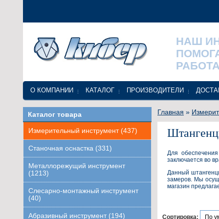
НАШ И
ПОМОГ
РАБОТА
О КОМПАНИИ
КАТАЛОГ
ПРОИЗВОДИТЕЛИ
ДОСТА
Главная
»
Измерит
Каталог товара
Штангенц
Измерительный инструмент (437)
Станочная оснастка (331)
Для обеспечения
заключается во в
Металлорежущий инструмент
Данный штангенци
(1213)
замеров. Мы осущ
магазин предлагае
Слесарно-монтажный инструмент
(40)
Абразивный инструмент (194)
Сортировка: