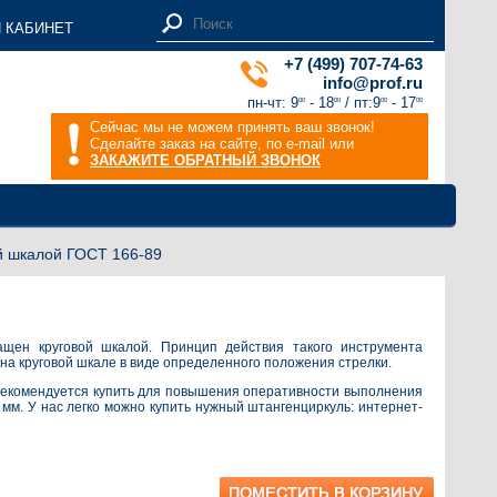
 КАБИНЕТ
+7 (499) 707-74-63
info@prof.ru
пн-чт: 9
- 18
/ пт:9
- 17
00
00
00
00
Сейчас мы не можем принять ваш звонок!
Сделайте заказ на сайте, по e-mail или
ЗАКАЖИТЕ ОБРАТНЫЙ ЗВОНОК
й шкалой ГОСТ 166-89
щен круговой шкалой. Принцип действия такого инструмента
на круговой шкале в виде определенного положения стрелки.
рекомендуется купить для повышения оперативности выполнения
м. У нас легко можно купить нужный штангенциркуль: интернет-