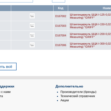
Код
Наим
Штангенциркуль ШЦК-I-125-0,02 
D167002
Measuring) "GRIFF"
Штангенциркуль ШЦК-I-150-0,02 
D167003
Measuring) "GRIFF"
Штангенциркуль ШЦК-I-200-0,02 
D167004
Measuring) "GRIFF"
Штангенциркуль ШЦК-I-300-0,02 
D167006
Measuring) "GRIFF"
ть всё
ддержки
Дополнительно
 с нами
Производители (бренды)
та
Технический справочник
Акции