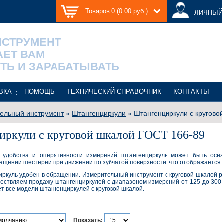
Товаров:0 (0.00 руб.)
ЛИЧНЫЙ
НСТРУМЕНТ
АЕТ ВАМ
ТЬ И ЗАРАБАТЫВАТЬ
ВКА
ПОМОЩЬ
ТЕХНИЧЕСКИЙ СПРАВОЧНИК
КОНТАКТЫ
ельный инструмент
»
Штангенциркули
» Штангенциркули с кругово
иркули с круговой шкалой ГОСТ 166-89
 удобства и оперативности измерений штангенциркуль может быть осна
ращении шестерни при движении по зубчатой поверхности, что отображается 
ркуль удобен в обращении. Измерительный инструмент с круговой шкалой 
ествляем продажу штангенциркулей с диапазоном измерений от 125 до 300 м
т все модели штангенциркулей с круговой шкалой.
Показать: