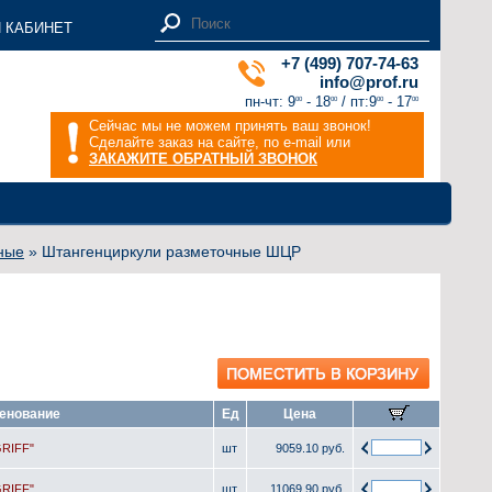
 КАБИНЕТ
+7 (499) 707-74-63
info@prof.ru
пн-чт: 9
- 18
/ пт:9
- 17
00
00
00
00
Сейчас мы не можем принять ваш звонок!
Сделайте заказ на сайте, по e-mail или
ЗАКАЖИТЕ ОБРАТНЫЙ ЗВОНОК
ные
» Штангенциркули разметочные ШЦР
енование
Ед
Цена
GRIFF"
шт
9059.10 руб.
GRIFF"
шт
11069.90 руб.