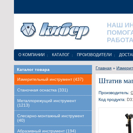
НАШ И
ПОМОГ
РАБОТА
О КОМПАНИИ
КАТАЛОГ
ПРОИЗВОДИТЕЛИ
ДОСТА
Главная
»
Измерит
Каталог товара
Штатив ма
Измерительный инструмент (437)
Станочная оснастка (331)
Производитель:
Код продукта:
D3
Металлорежущий инструмент
(1213)
Слесарно-монтажный инструмент
(40)
Абразивный инструмент (194)