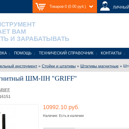
Товаров:0 (0.00 руб.)
ЛИЧНЫЙ
НСТРУМЕНТ
АЕТ ВАМ
ТЬ И ЗАРАБАТЫВАТЬ
ВКА
ПОМОЩЬ
ТЕХНИЧЕСКИЙ СПРАВОЧНИК
КОНТАКТЫ
ельный инструмент
»
Стойки и штативы
»
Штативы магнитные
» Шт
гнитный ШМ-IIН "GRIFF"
GRIFF
16151
10992.10 руб.
Наличие: Есть в наличии