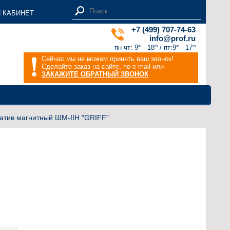
 КАБИНЕТ
+7 (499) 707-74-63
info@prof.ru
пн-чт: 9
- 18
/ пт:9
- 17
00
00
00
00
Сейчас мы не можем принять ваш звонок!
Сделайте заказ на сайте, по e-mail или
ЗАКАЖИТЕ ОБРАТНЫЙ ЗВОНОК
атив магнитный ШМ-IIН "GRIFF"