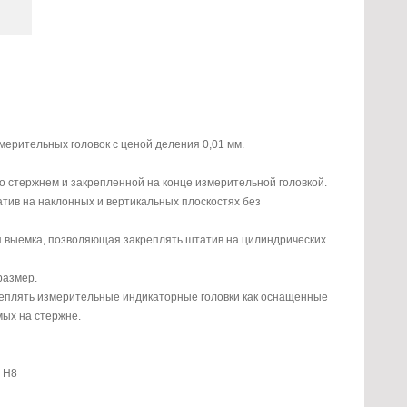
ерительных головок с ценой деления 0,01 мм.
о стержнем и закрепленной на конце измерительной головкой.
тив на наклонных и вертикальных плоскостях без
 выемка, позволяющая закреплять штатив на цилиндрических
размер.
реплять измерительные индикаторные головки как оснащенные
мых на стержне.
8 Н8