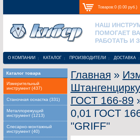
Товаров:0 (0.00 руб.)
НАШ ИНСТРУ
ПОМОГАЕТ В
РАБОТАТЬ И 
О КОМПАНИИ
КАТАЛОГ
ПРОИЗВОДИТЕЛИ
ДОСТАВКА
Главная
»
Изм
Каталог товара
Измерительный
Штангенцирк
инструмент (437)
ГОСТ 166-89
»
Станочная оснастка (331)
0,01 ГОСТ 166
Металлорежущий
инструмент (1213)
"GRIFF"
Слесарно-монтажный
инструмент (40)