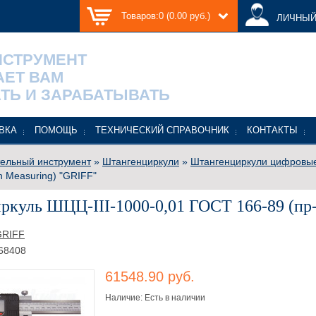
Товаров:0 (0.00 руб.)
ЛИЧНЫЙ
НСТРУМЕНТ
АЕТ ВАМ
ТЬ И ЗАРАБАТЫВАТЬ
ВКА
ПОМОЩЬ
ТЕХНИЧЕСКИЙ СПРАВОЧНИК
КОНТАКТЫ
ельный инструмент
»
Штангенциркули
»
Штангенциркули цифровы
in Measuring) "GRIFF"
куль ШЦЦ-III-1000-0,01 ГОСТ 166-89 (пр-в
GRIFF
68408
61548.90 руб.
Наличие: Есть в наличии