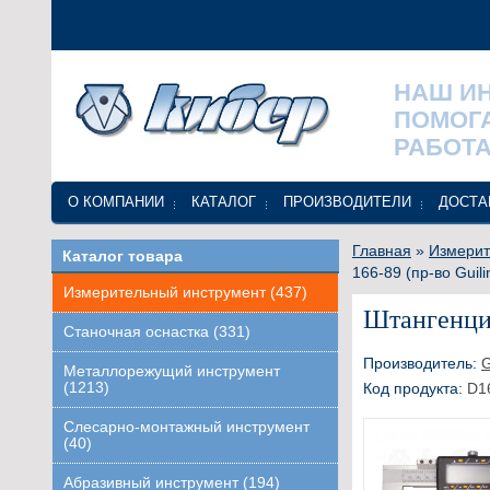
НАШ И
ПОМОГ
РАБОТА
О КОМПАНИИ
КАТАЛОГ
ПРОИЗВОДИТЕЛИ
ДОСТА
Главная
»
Измерит
Каталог товара
166-89 (пр-во Guil
Измерительный инструмент (437)
Штангенцир
Станочная оснастка (331)
Производитель:
Металлорежущий инструмент
(1213)
Код продукта:
D1
Слесарно-монтажный инструмент
(40)
Абразивный инструмент (194)