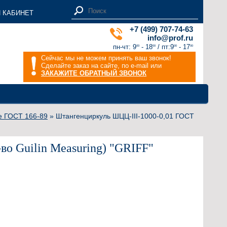
 КАБИНЕТ
+7 (499) 707-74-63
info@prof.ru
пн-чт: 9
- 18
/ пт:9
- 17
00
00
00
00
Сейчас мы не можем принять ваш звонок!
Сделайте заказ на сайте, по e-mail или
ЗАКАЖИТЕ ОБРАТНЫЙ ЗВОНОК
е ГОСТ 166-89
» Штангенциркуль ШЦЦ-III-1000-0,01 ГОСТ
о Guilin Measuring) "GRIFF"