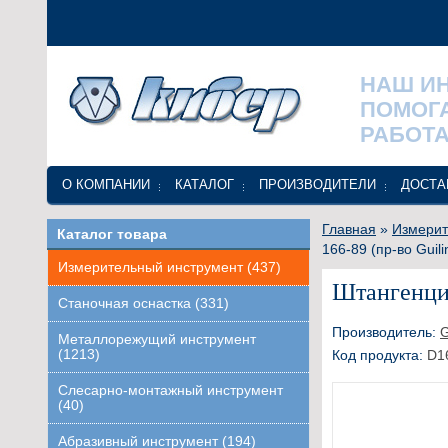
НАШ И
ПОМОГ
РАБОТА
О КОМПАНИИ
КАТАЛОГ
ПРОИЗВОДИТЕЛИ
ДОСТА
Главная
»
Измерит
Каталог товара
166-89 (пр-во Guil
Измерительный инструмент (437)
Штангенцир
Станочная оснастка (331)
Производитель:
Металлорежущий инструмент
(1213)
Код продукта:
D1
Слесарно-монтажный инструмент
(40)
Абразивный инструмент (194)