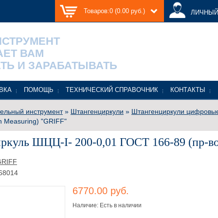
Товаров:0 (0.00 руб.)
ЛИЧНЫЙ
НСТРУМЕНТ
АЕТ ВАМ
ТЬ И ЗАРАБАТЫВАТЬ
ВКА
ПОМОЩЬ
ТЕХНИЧЕСКИЙ СПРАВОЧНИК
КОНТАКТЫ
ельный инструмент
»
Штангенциркули
»
Штангенциркули цифровы
in Measuring) "GRIFF"
куль ШЦЦ-I- 200-0,01 ГОСТ 166-89 (пр-во 
GRIFF
68014
6770.00 руб.
Наличие: Есть в наличии