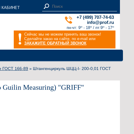
 КАБИНЕТ
+7 (499) 707-74-63
info@prof.ru
пн-чт: 9
- 18
/ пт:9
- 17
00
00
00
00
Сейчас мы не можем принять ваш звонок!
Сделайте заказ на сайте, по e-mail или
ЗАКАЖИТЕ ОБРАТНЫЙ ЗВОНОК
е ГОСТ 166-89
» Штангенциркуль ШЦЦ-I- 200-0,01 ГОСТ
Guilin Measuring) "GRIFF"